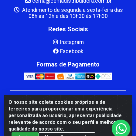
cema@cemadistribuidora.com.br
Atendimento de segunda a sexta-feira das
08h às 12h e das 13h30 às 17h30
Redes Sociais
Instagram
Facebook
Formas de Pagamento
CBP MACEDO COMERCIO PEÇAS LTDA Matriz - av
O nosso site coleta cookies próprios e de
Mauro Miranda Madureira, 1249 - Coramara , Cachoeiro
terceiros para proporcionar uma experiência
de Itapemirim/ES - CEP 29.311-310 - CNPJ
personalizada ao usuário, apresentar publicidade
00.502.680/0001-41
relevante de acordo com o seu perfil e melhorar a
qualidade do nosso site.