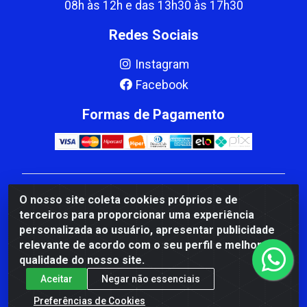
08h às 12h e das 13h30 às 17h30
Redes Sociais
Instagram
Facebook
Formas de Pagamento
CBP MACEDO COMERCIO PEÇAS LTDA Matriz - av
O nosso site coleta cookies próprios e de
Mauro Miranda Madureira, 1249 - Coramara , Cachoeiro
terceiros para proporcionar uma experiência
de Itapemirim/ES - CEP 29.311-310 - CNPJ
personalizada ao usuário, apresentar publicidade
00.502.680/0001-41
relevante de acordo com o seu perfil e melhorar a
qualidade do nosso site.
Aceitar
Negar não essenciais
Preferências de Cookies