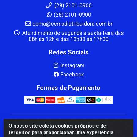
(28) 2101-0900
(28) 2101-0900
cema@cemadistribuidora.com.br
Atendimento de segunda a sexta-feira das
08h às 12h e das 13h30 às 17h30
Redes Sociais
Instagram
Facebook
Formas de Pagamento
CBP MACEDO COMERCIO PEÇAS LTDA Matriz - av
O nosso site coleta cookies próprios e de
Mauro Miranda Madureira, 1249 - Coramara , Cachoeiro
terceiros para proporcionar uma experiência
de Itapemirim/ES - CEP 29.311-310 - CNPJ