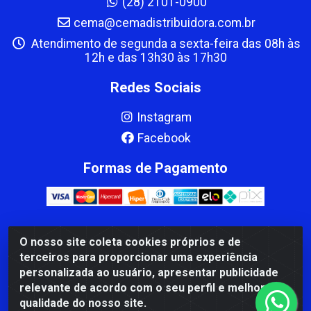
(28) 2101-0900
cema@cemadistribuidora.com.br
Atendimento de segunda a sexta-feira das 08h às
12h e das 13h30 às 17h30
Redes Sociais
Instagram
Facebook
Formas de Pagamento
O nosso site coleta cookies próprios e de
CBP MACEDO COMERCIO PEÇAS LTDA Matriz - av Mauro
terceiros para proporcionar uma experiência
Miranda Madureira, 1249 - Coramara , Cachoeiro de
personalizada ao usuário, apresentar publicidade
Itapemirim/ES - CEP 29.311-310 - CNPJ 00.502.680/0001-41
relevante de acordo com o seu perfil e melhorar a
qualidade do nosso site.