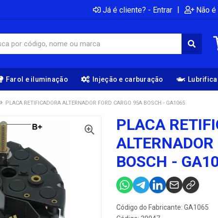
|
Já é cliente? - Entrar
Não é 
Farol e iluminação
Injeção e carburação
Lubrific
PLACA RETIFICADORA ALTERNADOR FORD CARGO 95A BOSCH - GA1065
PLACA RETIF
ALTERNADOR 
BOSCH - GA1
Código do Fabricante: GA1065