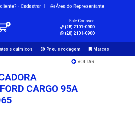
|
cliente? - Cadastrar
Área do Representante
Fale Conosco
0
(28) 2101-0900
(28) 2101-0900
antes e quimicos
Pneu e rodagem
Marcas
VOLTAR
ICADORA
FORD CARGO 95A
065