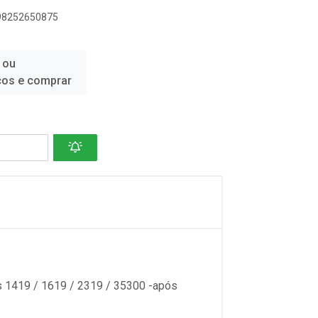
898252650875
 ou
ços e comprar
s 1419 / 1619 / 2319 / 35300 -após