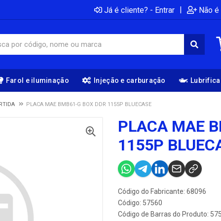
|
Já é cliente? - Entrar
Não é 
Farol e iluminação
Injeção e carburação
Lubrific
RTIDA
PLACA MAE BMB61-G BOX DDR 1155P BLUECASE
PLACA MAE B
1155P BLUEC
Código do Fabricante: 68096
Código: 57560
Código de Barras do Produto: 57