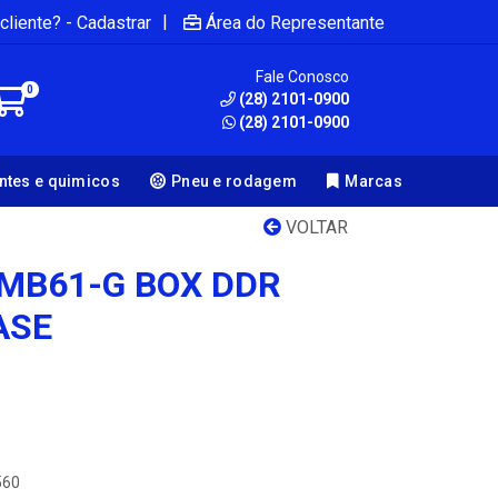
|
cliente? - Cadastrar
Área do Representante
Fale Conosco
0
(28) 2101-0900
(28) 2101-0900
antes e quimicos
Pneu e rodagem
Marcas
VOLTAR
MB61-G BOX DDR
ASE
560