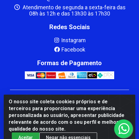
Atendimento de segunda a sexta-feira das
08h às 12h e das 13h30 às 17h30
Redes Sociais
Instagram
Facebook
Formas de Pagamento
CBP MACEDO COMERCIO PEÇAS LTDA Matriz - av
O nosso site coleta cookies próprios e de
Mauro Miranda Madureira, 1249 - Coramara , Cachoeiro
terceiros para proporcionar uma experiência
de Itapemirim/ES - CEP 29.311-310 - CNPJ
personalizada ao usuário, apresentar publicidade
00.502.680/0001-41
relevante de acordo com o seu perfil e melhorar a
qualidade do nosso site.
Aceitar
Negar não essenciais