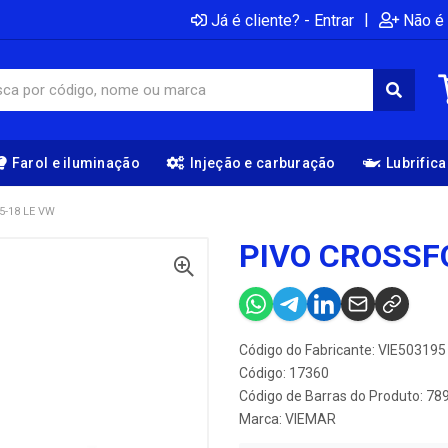
|
Já é cliente? - Entrar
Não é 
Farol e iluminação
Injeção e carburação
Lubrific
5-18 LE VW
PIVO CROSSF
Código do Fabricante: VIE503195
Código: 17360
Código de Barras do Produto: 7
Marca:
VIEMAR