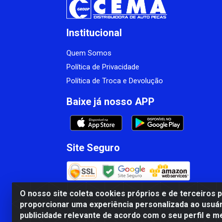
Institucional
Quem Somos
Política de Privacidade
Política de Troca e Devolução
Baixe já nosso APP
Site Seguro
O nosso site coleta cookies próprios e de terceiros 
proporcionar uma experiência personalizada ao usuár
CBP MACEDO COMERCIO PEÇAS LTDA Matr
publicidade relevante de acordo com o seu perfil e m