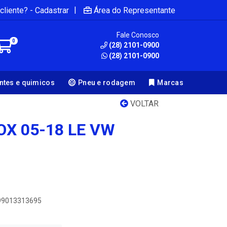
|
cliente? - Cadastrar
Área do Representante
Fale Conosco
0
(28) 2101-0900
(28) 2101-0900
antes e quimicos
Pneu e rodagem
Marcas
VOLTAR
OX 05-18 LE VW
899013313695