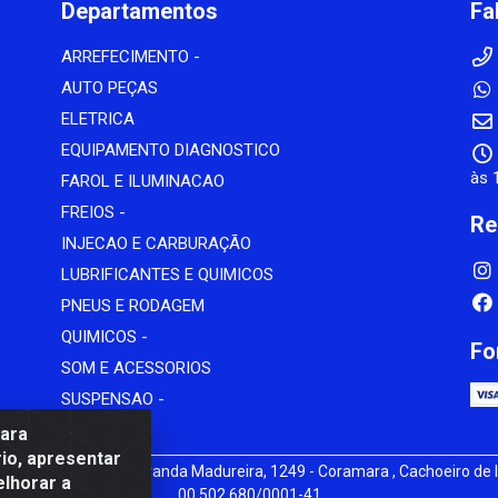
Departamentos
Fa
ARREFECIMENTO -
AUTO PEÇAS
ELETRICA
EQUIPAMENTO DIAGNOSTICO
às 
FAROL E ILUMINACAO
FREIOS -
Re
INJECAO E CARBURAÇÃO
LUBRIFICANTES E QUIMICOS
PNEUS E RODAGEM
QUIMICOS -
Fo
SOM E ACESSORIOS
SUSPENSAO -
para
io, apresentar
iz - av Mauro Miranda Madureira, 1249 - Coramara , Cachoeiro de I
elhorar a
00.502.680/0001-41