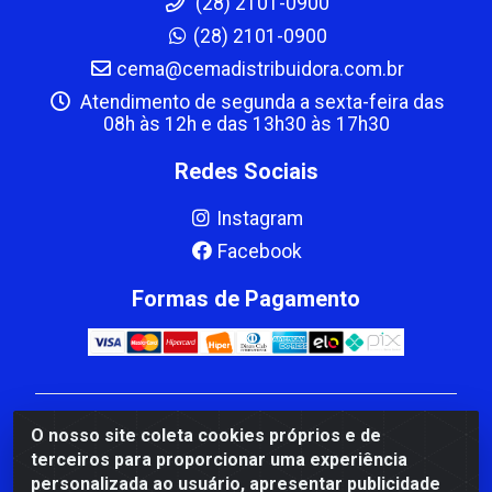
(28) 2101-0900
(28) 2101-0900
cema@cemadistribuidora.com.br
Atendimento de segunda a sexta-feira das
08h às 12h e das 13h30 às 17h30
Redes Sociais
Instagram
Facebook
Formas de Pagamento
CBP MACEDO COMERCIO PEÇAS LTDA Matriz - av
O nosso site coleta cookies próprios e de
Mauro Miranda Madureira, 1249 - Coramara , Cachoeiro
terceiros para proporcionar uma experiência
de Itapemirim/ES - CEP 29.311-310 - CNPJ
personalizada ao usuário, apresentar publicidade