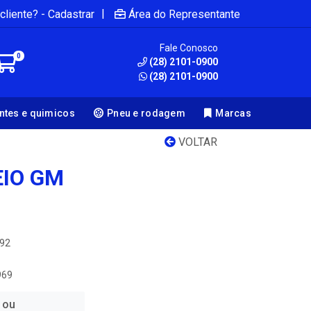
|
cliente? - Cadastrar
Área do Representante
Fale Conosco
0
(28) 2101-0900
(28) 2101-0900
antes e quimicos
Pneu e rodagem
Marcas
VOLTAR
EIO GM
692
969
 ou