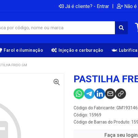
|
Já é cliente? - Entrar
Não é 
Farol e iluminação
Injeção e carburação
Lubrific
STILHA FREIO GM
PASTILHA FR
Código do Fabricante: GM19314
Código: 15969
Código de Barras do Produto: 15
Faça seu login