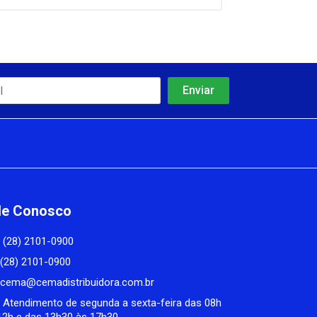
le Conosco
(28) 2101-0900
(28) 2101-0900
cema@cemadistribuidora.com.br
Atendimento de segunda a sexta-feira das 08h