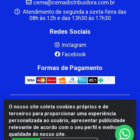
cema@cemadistribuidora.com.br
Atendimento de segunda a sexta-feira das
08h às 12h e das 13h30 às 17h30
Redes Sociais
Instagram
Facebook
Formas de Pagamento
CBP MACEDO COMERCIO PEÇAS LTDA Matriz - av
O nosso site coleta cookies próprios e de
Mauro Miranda Madureira, 1249 - Coramara , Cachoeiro
terceiros para proporcionar uma experiência
de Itapemirim/ES - CEP 29.311-310 - CNPJ
personalizada ao usuário, apresentar publicidade
00.502.680/0001-41
relevante de acordo com o seu perfil e melhorar a
qualidade do nosso site.