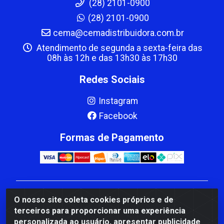
(28) 2101-0900
(28) 2101-0900
cema@cemadistribuidora.com.br
Atendimento de segunda a sexta-feira das
08h às 12h e das 13h30 às 17h30
Redes Sociais
Instagram
Facebook
Formas de Pagamento
CBP MACEDO COMERCIO PEÇAS LTDA Matriz - av
O nosso site coleta cookies próprios e de
Mauro Miranda Madureira, 1249 - Coramara , Cachoeiro
terceiros para proporcionar uma experiência
de Itapemirim/ES - CEP 29.311-310 - CNPJ
personalizada ao usuário, apresentar publicidade