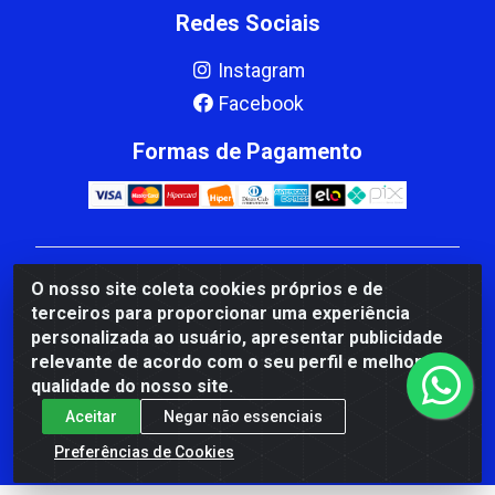
Redes Sociais
Instagram
Facebook
Formas de Pagamento
CBP MACEDO COMERCIO PEÇAS LTDA Matriz - av
O nosso site coleta cookies próprios e de
Mauro Miranda Madureira, 1249 - Coramara , Cachoeiro
terceiros para proporcionar uma experiência
de Itapemirim/ES - CEP 29.311-310 - CNPJ
personalizada ao usuário, apresentar publicidade
00.502.680/0001-41
relevante de acordo com o seu perfil e melhorar a
qualidade do nosso site.
Aceitar
Negar não essenciais
Preferências de Cookies