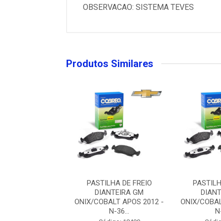
OBSERVACAO: SISTEMA TEVES
Produtos Similares
LHA DE FREIO
PASTILHA DE FREIO
PASTILH
ANTEIRA GM
DIANTEIRA GM
DIAN
ALT APOS 2012 -
ONIX/COBALT APOS 2012 -
ONIX/COBAL
N-36...
N-36...
N-