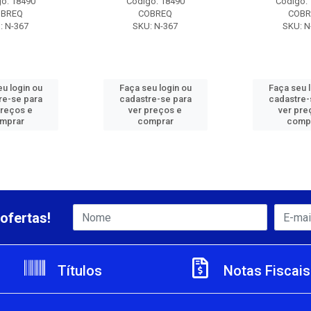
o: 18490
Código: 18490
Código:
OBREQ
COBREQ
COBR
: N-367
SKU: N-367
SKU: N
u login ou
Faça seu login ou
Faça seu 
re-se para
cadastre-se para
cadastre-
preços e
ver preços e
ver pre
mprar
comprar
comp
ofertas!
Títulos
Notas Fiscais