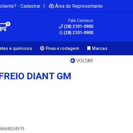
|
cliente? - Cadastrar
Área do Representante
Fale Conosco
0
(28) 2101-0900
(28) 2101-0900
antes e quimicos
Pneu e rodagem
Marcas
VOLTAR
FREIO DIANT GM
898468054979