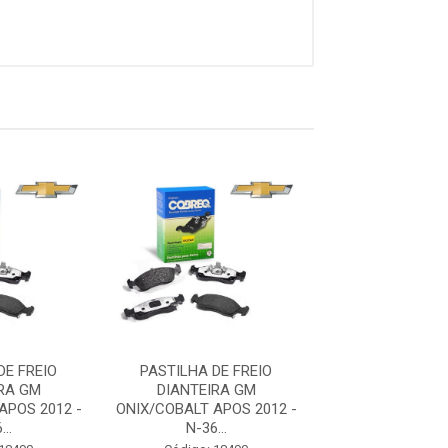
DE FREIO
PASTILHA DE FREIO
PASTILHA DE
RA GM
DIANTEIRA GM
DIANTEIRA
APOS 2012 -
ONIX/COBALT APOS 2012 -
ONIX/COBALT AP
..
N-36...
N-36...