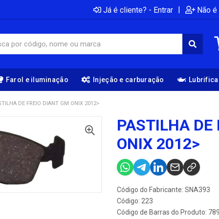
|
Já é cliente? - Entrar
Não é 
Farol e iluminação
Injeção e carburação
Lubrific
TILHA DE FREIO DIANT GM ONIX 2012>
PASTILHA DE 
ONIX 2012>
Código do Fabricante: SNA393
Código: 223
Código de Barras do Produto: 7