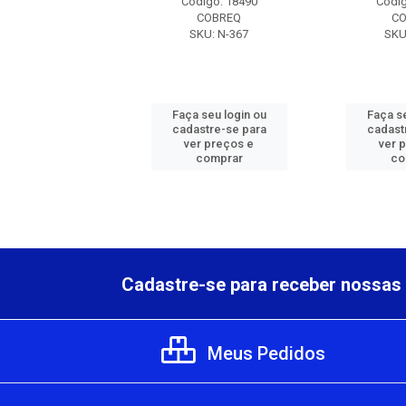
digo: 18490
Código: 18490
Códig
COBREQ
COBREQ
C
SKU: N-367
SKU: N-367
SKU
 seu login ou
Faça seu login ou
Faça se
astre-se para
cadastre-se para
cadast
er preços e
ver preços e
ver 
comprar
comprar
co
Cadastre-se para receber nossas 
Meus Pedidos