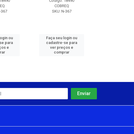
 18490
Código: 18490
Código: 18
EQ
COBREQ
COBREQ
-367
SKU: N-367
SKU: N-36
login ou
Faça seu login ou
Faça seu log
se para
cadastre-se para
cadastre-se 
ços e
ver preços e
ver preços
rar
comprar
comprar