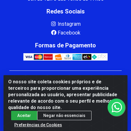
Redes Sociais
Instagram
Facebook
Formas de Pagamento
CBP MACEDO COMERCIO PEÇAS LTDA Matriz - av
O nosso site coleta cookies próprios e de
Mauro Miranda Madureira, 1249 - Coramara , Cachoeiro
terceiros para proporcionar uma experiência
de Itapemirim/ES - CEP 29.311-310 - CNPJ
personalizada ao usuário, apresentar publicidade
00.502.680/0001-41
relevante de acordo com o seu perfil e melhorar a
qualidade do nosso site.
Aceitar
Negar não essenciais
Preferências de Cookies