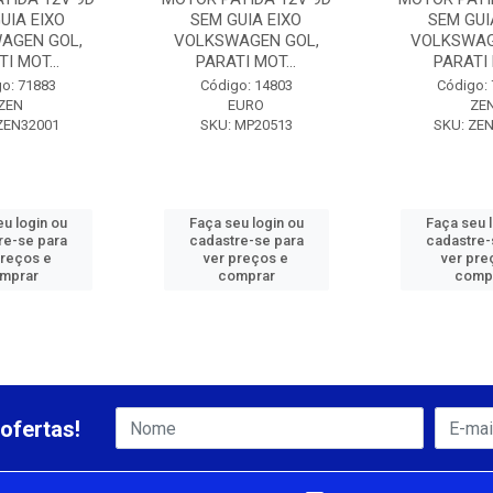
UIA EIXO
SEM GUIA EIXO
SEM GUI
AGEN GOL,
VOLKSWAGEN GOL,
VOLKSWAG
I MOT...
PARATI MOT...
PARATI 
o: 71883
Código: 14803
Código:
ZEN
EURO
ZE
ZEN32001
SKU: MP20513
SKU: ZE
u login ou
Faça seu login ou
Faça seu 
re-se para
cadastre-se para
cadastre-
preços e
ver preços e
ver pre
mprar
comprar
comp
ofertas!