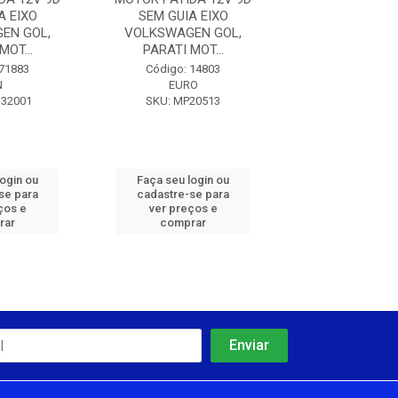
A EIXO
SEM GUIA EIXO
SEM GUIA 
EN GOL,
VOLKSWAGEN GOL,
VOLKSWAGEN
MOT...
PARATI MOT...
PARATI MOT
 71883
Código: 14803
Código: 71
N
EURO
ZEN
N32001
SKU: MP20513
SKU: ZEN32
login ou
Faça seu login ou
Faça seu log
se para
cadastre-se para
cadastre-se 
ços e
ver preços e
ver preços
rar
comprar
comprar