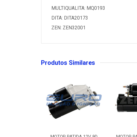
MULTIQUALITA: MQ0193
DITA: DITA20173
ZEN: ZEN32001
Produtos Similares
PATIDA 12V 9D
MOTOR PATIDA 12V 9D
MOTOR PA