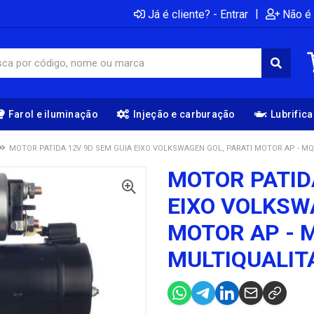
|
Já é cliente? - Entrar
Não é 
Farol e iluminação
Injeção e carburação
Lubrific
MOTOR PATIDA 12V 9D SEM GUIA EIXO VOLKSWAGEN GOL, PARATI MOTOR AP - M
MOTOR PATID
EIXO VOLKSW
MOTOR AP - 
MULTIQUALIT