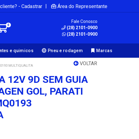
|
cliente? - Cadastrar
Área do Representante
Fale Conosco
0
(28) 2101-0900
(28) 2101-0900
antes e quimicos
Pneu e rodagem
Marcas
VOLTAR
Q0193 MULTIQUALITA
A 12V 9D SEM GUIA
AGEN GOL, PARATI
MQ0193
A