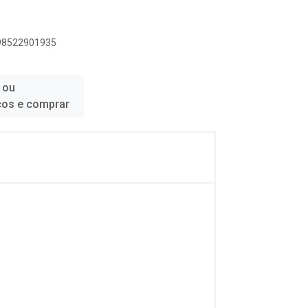
898522901935
 ou
ços e comprar