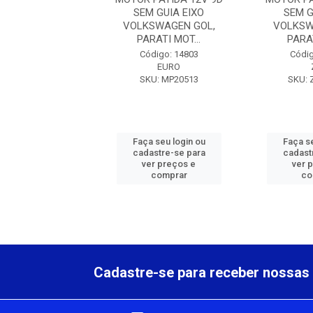
 GUIA EIXO
SEM GUIA EIXO
SEM G
SWAGEN GOL,
VOLKSWAGEN GOL,
VOLKSW
RATI MOT...
PARATI MOT...
PARAT
digo: 71883
Código: 14803
Códig
ZEN
EURO
U: ZEN32001
SKU: MP20513
SKU: 
 seu login ou
Faça seu login ou
Faça se
astre-se para
cadastre-se para
cadast
er preços e
ver preços e
ver 
comprar
comprar
co
Cadastre-se para receber nossas 