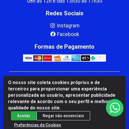
08h às 12h e das 13h30 às 17h30
Redes Sociais
Instagram
Facebook
Formas de Pagamento
CBP MACEDO COMERCIO PEÇAS LTDA Matriz - av
O nosso site coleta cookies próprios e de
Mauro Miranda Madureira, 1249 - Coramara , Cachoeiro
terceiros para proporcionar uma experiência
de Itapemirim/ES - CEP 29.311-310 - CNPJ
personalizada ao usuário, apresentar publicidade
00.502.680/0001-41
relevante de acordo com o seu perfil e melhorar a
qualidade do nosso site.
Aceitar
Negar não essenciais
Preferências de Cookies