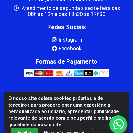
Atendimento de segunda a sexta-feira das
08h às 12h e das 13h30 às 17h30
Redes Sociais
Instagram
Facebook
Formas de Pagamento
CBP MACEDO COMERCIO PEÇAS LTDA Matriz - av
O nosso site coleta cookies próprios e de
Mauro Miranda Madureira, 1249 - Coramara , Cachoeiro
terceiros para proporcionar uma experiência
de Itapemirim/ES - CEP 29.311-310 - CNPJ
personalizada ao usuário, apresentar publicidade
00.502.680/0001-41
relevante de acordo com o seu perfil e melhorar a
qualidade do nosso site.
Aceitar
Negar não essenciais