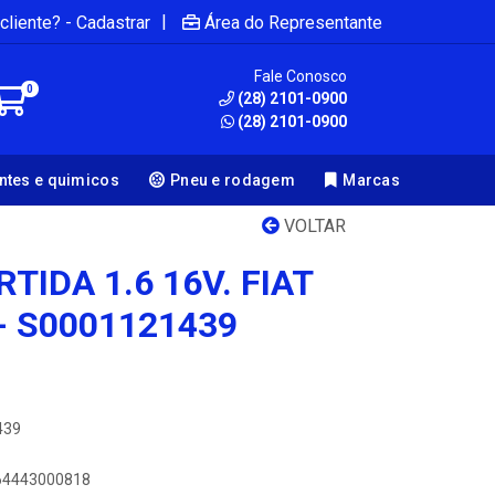
|
cliente? - Cadastrar
Área do Representante
Fale Conosco
0
(28) 2101-0900
(28) 2101-0900
antes e quimicos
Pneu e rodagem
Marcas
VOLTAR
TIDA 1.6 16V. FIAT
- S0001121439
439
064443000818