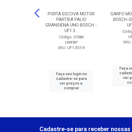
LSOR PARTIDA
PORTA ESCOVA MOTOR
GARFO MO
IENA E-TORQ 10D
PARTIDA PALIO
BOSCH G
1006210241
GRANSIENA UNO BOSCH -
UF
UF1.3...
digo: 65641
Códig
 AUTOMOTIVE
U
Código: 57086
 S1006210241
SKU:
UNIFAP
SKU: UF1.307/4
 seu login ou
Faça se
astre-se para
cadast
Faça seu login ou
er preços e
ver 
cadastre-se para
comprar
co
ver preços e
comprar
Cadastre-se para receber nossas 