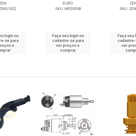
ZEN
EURO
ZE
ZEN31022
SKU: MP20558
SKU: ZE
u login ou
Faça seu login ou
Faça seu 
re-se para
cadastre-se para
cadastre-
preços e
ver preços e
ver pre
mprar
comprar
comp