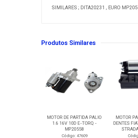
SIMILARES ; DITA20231 , EURO MP20
Produtos Similares
PARTIDA 12V 10
MOTOR DE PARTIDA PALIO
MOTOR PA
IAT ARGO, PALIO,
1.6 16V 10D E-TORQ -
DENTES FIA
DA - ZEN31...
MP20558
STRADA 
digo: 74034
Código: 47609
Códig