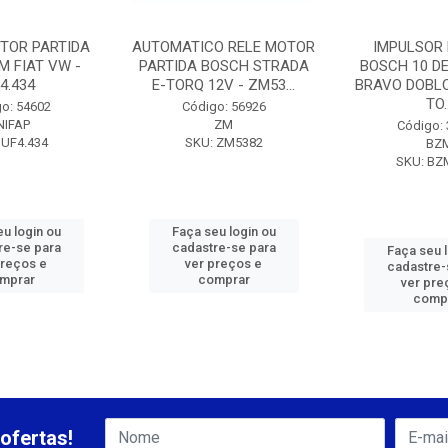
TOR PARTIDA
AUTOMATICO RELE MOTOR
IMPULSOR 
M FIAT VW -
PARTIDA BOSCH STRADA
BOSCH 10 DE
4.434
E-TORQ 12V - ZM53...
BRAVO DOBLO
TO..
o: 54602
Código: 56926
NIFAP
ZM
Código:
 UF4.434
SKU: ZM5382
BZ
SKU: BZ
u login ou
Faça seu login ou
re-se para
cadastre-se para
Faça seu 
preços e
ver preços e
cadastre-
mprar
comprar
ver pre
comp
ofertas!