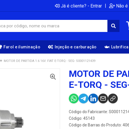
|
Já é cliente? - Entrar
Não é 
Farol e iluminação
Injeção e carburação
Lubrific
MOTOR DE PARTIDA 1.6 16V. FIAT E-TORQ - SEG- S0001121439
MOTOR DE PAR
E-TORQ - SEG
Código do Fabricante: S0001121
Código: 45143
Código de Barras do Produto: 4