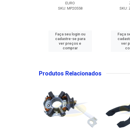
ZEN
EURO
U: ZEN31022
SKU: MP20558
SKU: 
 seu login ou
Faça seu login ou
Faça se
astre-se para
cadastre-se para
cadast
er preços e
ver preços e
ver 
comprar
comprar
co
Produtos Relacionados