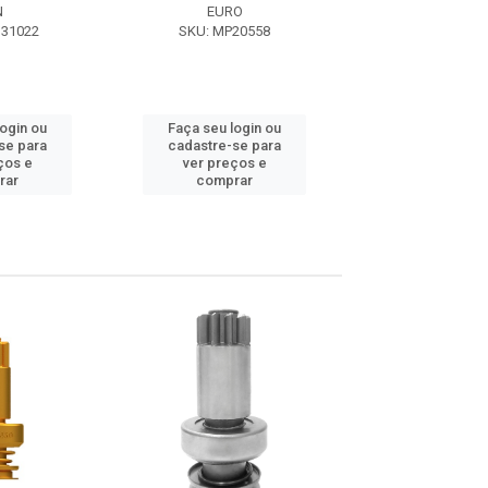
N
EURO
ZEN
N31022
SKU: MP20558
SKU: ZEN31
login ou
Faça seu login ou
Faça seu log
se para
cadastre-se para
cadastre-se 
ços e
ver preços e
ver preços
rar
comprar
comprar