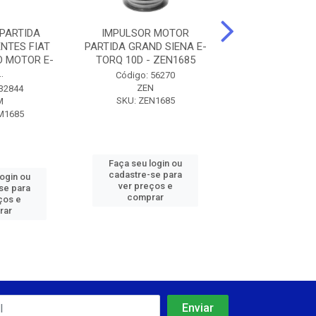
PARTIDA
IMPULSOR MOTOR
IMPULSOR PA
NTES FIAT
PARTIDA GRAND SIENA E-
GRAND SIENA E-
 MOTOR E-
TORQ 10D - ZEN1685
- S100621
.
Código: 56270
Código: 65
ZEN
SEG AUTOMO
 32844
SKU: ZEN1685
SKU: S10062
M
M1685
Faça seu login ou
Faça seu log
cadastre-se para
cadastre-se 
login ou
ver preços e
ver preços
se para
comprar
comprar
ços e
rar