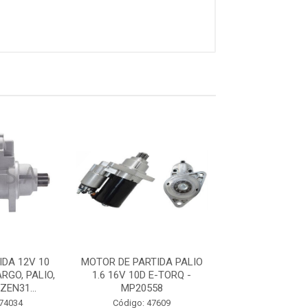
DA 12V 10
MOTOR DE PARTIDA PALIO
MOTOR PARTIDA
RGO, PALIO,
1.6 16V 10D E-TORQ -
DENTES FIAT ARG
ZEN31...
MP20558
STRADA - ZEN
 74034
Código: 47609
Código: 74