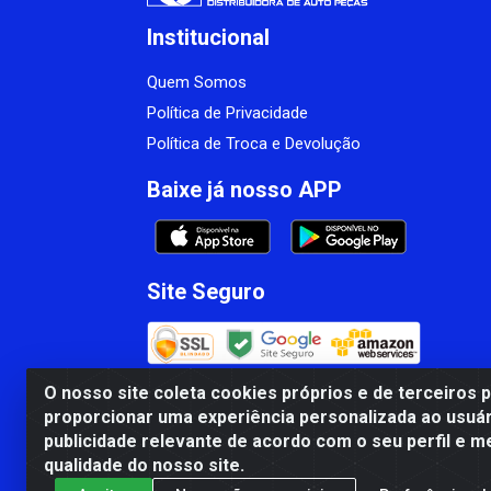
Institucional
Quem Somos
Política de Privacidade
Política de Troca e Devolução
Baixe já nosso APP
Site Seguro
O nosso site coleta cookies próprios e de terceiros 
proporcionar uma experiência personalizada ao usuár
CBP MACEDO COMERCIO PEÇAS LTDA Matr
publicidade relevante de acordo com o seu perfil e m
qualidade do nosso site.