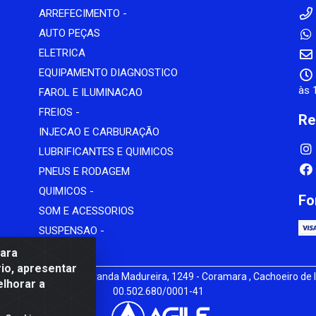
ARREFECIMENTO -
AUTO PEÇAS
ELETRICA
EQUIPAMENTO DIAGNOSTICO
às 
FAROL E ILUMINACAO
FREIOS -
Re
INJECAO E CARBURAÇÃO
LUBRIFICANTES E QUIMICOS
PNEUS E RODAGEM
QUIMICOS -
Fo
SOM E ACESSORIOS
SUSPENSAO -
para
io, apresentar
iz - av Mauro Miranda Madureira, 1249 - Coramara , Cachoeiro de I
elhorar a
00.502.680/0001-41