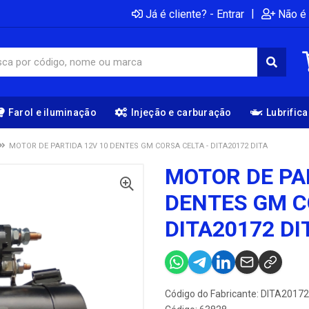
|
Já é cliente? - Entrar
Não é 
Farol e iluminação
Injeção e carburação
Lubrific
MOTOR DE PARTIDA 12V 10 DENTES GM CORSA CELTA - DITA20172 DITA
MOTOR DE PA
DENTES GM C
DITA20172 DI
Código do Fabricante: DITA20172