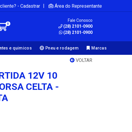
|
cliente? - Cadastrar
Área do Representante
Fale Conosco
0
(28) 2101-0900
(28) 2101-0900
antes e quimicos
Pneu e rodagem
Marcas
VOLTAR
RTIDA 12V 10
ORSA CELTA -
TA