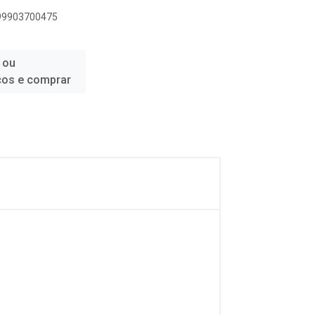
899903700475
 ou
ços e comprar