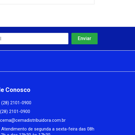
le Conosco
(28) 2101-0900
(28) 2101-0900
cema@cemadistribuidora.com.br
Atendimento de segunda a sexta-feira das 08h