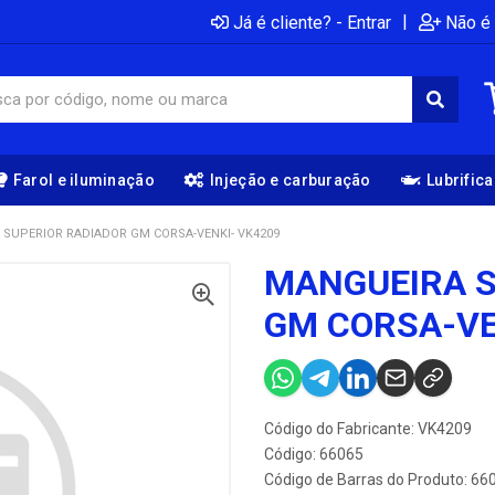
|
Já é cliente? - Entrar
Não é 
Farol e iluminação
Injeção e carburação
Lubrific
SUPERIOR RADIADOR GM CORSA-VENKI- VK4209
MANGUEIRA S
GM CORSA-VE
Código do Fabricante: VK4209
Código: 66065
Código de Barras do Produto: 66