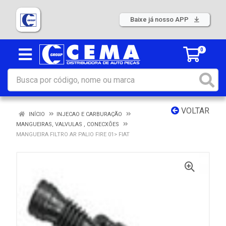
Baixe já nosso APP
0
VOLTAR
INÍCIO
INJECAO E CARBURAÇÃO
MANGUEIRAS, VALVULAS , CONECXÕES
MANGUEIRA FILTRO AR PALIO FIRE 01> FIAT