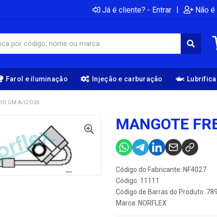
|
Já é cliente? - Entrar
Não é 
Farol e iluminação
Injeção e carburação
Lubrific
IO GM A/C/D20
MANGOTE FRE
Código do Fabricante: NF4027
Código: 11111
Código de Barras do Produto: 7
Marca:
NORFLEX