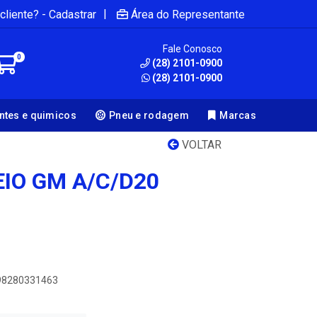
|
cliente? - Cadastrar
Área do Representante
Fale Conosco
0
(28) 2101-0900
(28) 2101-0900
antes e quimicos
Pneu e rodagem
Marcas
VOLTAR
IO GM A/C/D20
898280331463