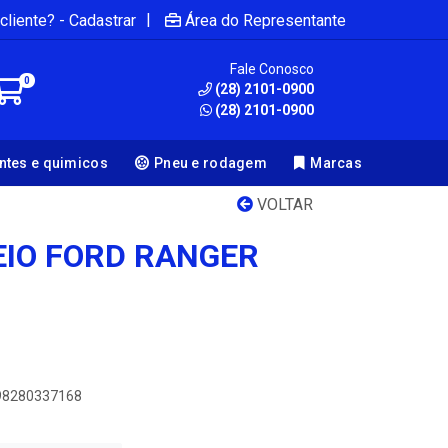
|
cliente? - Cadastrar
Área do Representante
Fale Conosco
0
(28) 2101-0900
(28) 2101-0900
antes e quimicos
Pneu e rodagem
Marcas
VOLTAR
IO FORD RANGER
898280337168