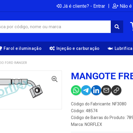
|
Já é cliente? - Entrar
Não é 
Farol e iluminação
Injeção e carburação
Lubrific
IO FORD RANGER
MANGOTE FRE
Código do Fabricante: NF3080
Código: 48574
Código de Barras do Produto: 7
Marca:
NORFLEX