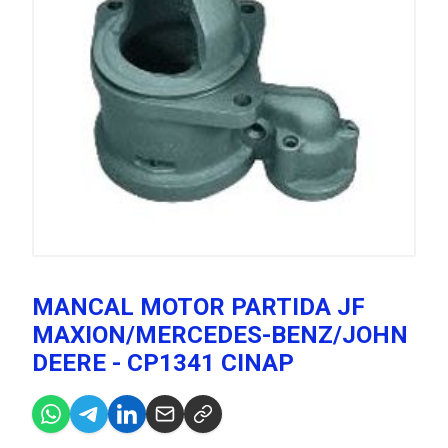
MANCAL MOTOR PARTIDA JF
MAXION/MERCEDES-BENZ/JOHN
DEERE - CP1341 CINAP