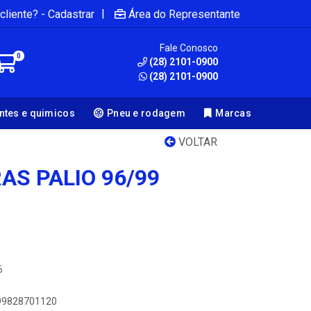
|
cliente? - Cadastrar
Área do Representante
Fale Conosco
0
(28) 2101-0900
(28) 2101-0900
antes e quimicos
Pneu e rodagem
Marcas
VOLTAR
AS PALIO 96/99
6
899828701120