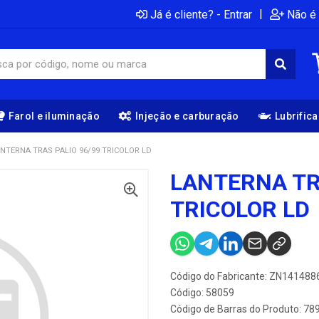
|
Já é cliente? - Entrar
Não é 
Farol e iluminação
Injeção e carburação
Lubrific
NTERNA TRAS PALIO 96/99 TRICOLOR LD
LANTERNA TR
TRICOLOR LD
Código do Fabricante: ZN141488
Código: 58059
Código de Barras do Produto: 7