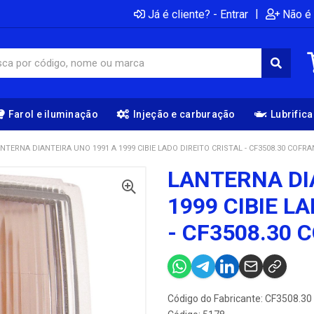
|
Já é cliente? - Entrar
Não é 
Farol e iluminação
Injeção e carburação
Lubrific
NTERNA DIANTEIRA UNO 1991 A 1999 CIBIE LADO DIREITO CRISTAL - CF3508.30 COFRA
LANTERNA DI
1999 CIBIE L
- CF3508.30 
Código do Fabricante: CF3508.30