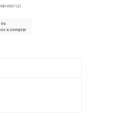
899814901121
 ou
ços e comprar