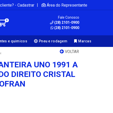
|
cliente? - Cadastrar
Área do Representante
Fale Conosco
0
(28) 2101-0900
(28) 2101-0900
antes e quimicos
Pneu e rodagem
Marcas
VOLTAR
N
ANTEIRA UNO 1991 A
ADO DIREITO CRISTAL
COFRAN