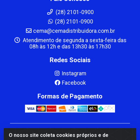
(28) 2101-0900
(28) 2101-0900
cema@cemadistribuidora.com.br
Atendimento de segunda a sexta-feira das
08h às 12h e das 13h30 às 17h30
Redes Sociais
Instagram
Facebook
Formas de Pagamento
CBP MACEDO COMERCIO PEÇAS LTDA Matriz - av
O nosso site coleta cookies próprios e de
Mauro Miranda Madureira, 1249 - Coramara , Cachoeiro