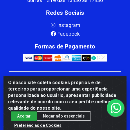
08h às 12h e das 13h30 às 17h30
Redes Sociais
Instagram
Facebook
Formas de Pagamento
CBP MACEDO COMERCIO PEÇAS LTDA Matriz - av
O nosso site coleta cookies próprios e de
Mauro Miranda Madureira, 1249 - Coramara , Cachoeiro
terceiros para proporcionar uma experiência
de Itapemirim/ES - CEP 29.311-310 - CNPJ
personalizada ao usuário, apresentar publicidade
00.502.680/0001-41
relevante de acordo com o seu perfil e melhorar a
qualidade do nosso site.
Aceitar
Negar não essenciais
Preferências de Cookies