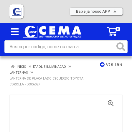
Baixe já nosso APP
0
VOLTAR
INÍCIO
FAROL E ILUMINACAO
LANTERNAS
LANTERNA DE PLACA LADO ESQUERDO TOYOTA
COROLLA - DSC6027