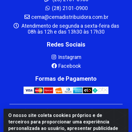
(28) 2101-0900
cema@cemadistribuidora.com.br
Atendimento de segunda a sexta-feira das
08h às 12h e das 13h30 às 17h30
Redes Sociais
Instagram
Facebook
Formas de Pagamento
CBP MACEDO COMERCIO PEÇAS LTDA Matriz - av
O nosso site coleta cookies próprios e de
Mauro Miranda Madureira, 1249 - Coramara , Cachoeiro
terceiros para proporcionar uma experiência
de Itapemirim/ES - CEP 29.311-310 - CNPJ
personalizada ao usuário, apresentar publicidade
00.502.680/0001-41