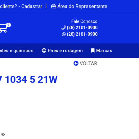
|
cliente? - Cadastrar
Área do Representante
Fale Conosco
0
(28) 2101-0900
(28) 2101-0900
antes e quimicos
Pneu e rodagem
Marcas
VOLTAR
 1034 5 21W
698