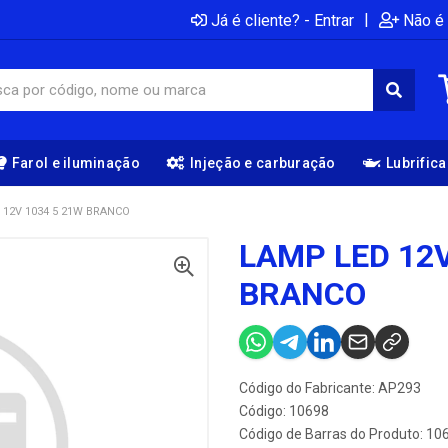
|
Já é cliente? - Entrar
Não é 
Farol e iluminação
Injeção e carburação
Lubrific
 12V 1034 5 21W BRANCO
LAMP LED 12V
BRANCO
Código do Fabricante: AP293
Código: 10698
Código de Barras do Produto: 10