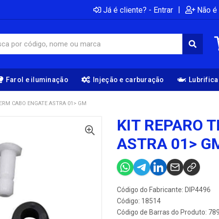
|
Já é cliente? - Entrar
Não é 
Farol e iluminação
Injeção e carburação
Lubrific
TERM CABO ENGATE ASTRA 01> GM
KIT REPARO 
ASTRA 01> G
Código do Fabricante: DIP4496
Código: 18514
Código de Barras do Produto: 7