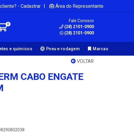
|
cliente? - Cadastrar
Área do Representante
Fale Conosco
0
(28) 2101-0900
(28) 2101-0900
antes e quimicos
Pneu e rodagem
Marcas
VOLTAR
TERM CABO ENGATE
M
898290802038