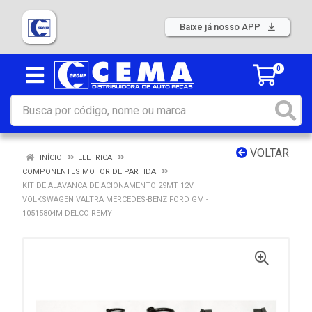
Baixe já nosso APP
0
VOLTAR
INÍCIO
ELETRICA
COMPONENTES MOTOR DE PARTIDA
KIT DE ALAVANCA DE ACIONAMENTO 29MT 12V
VOLKSWAGEN VALTRA MERCEDES-BENZ FORD GM -
10515804M DELCO REMY