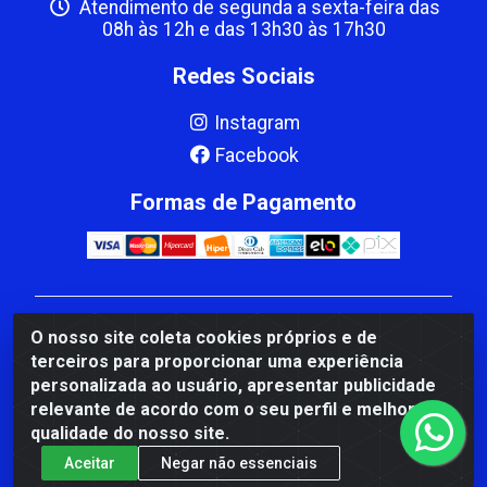
Atendimento de segunda a sexta-feira das
08h às 12h e das 13h30 às 17h30
Redes Sociais
Instagram
Facebook
Formas de Pagamento
CBP MACEDO COMERCIO PEÇAS LTDA Matriz - av
O nosso site coleta cookies próprios e de
Mauro Miranda Madureira, 1249 - Coramara , Cachoeiro
terceiros para proporcionar uma experiência
de Itapemirim/ES - CEP 29.311-310 - CNPJ
personalizada ao usuário, apresentar publicidade
00.502.680/0001-41
relevante de acordo com o seu perfil e melhorar a
qualidade do nosso site.
Aceitar
Negar não essenciais