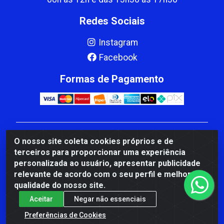
Redes Sociais
Instagram
Facebook
Formas de Pagamento
CBP MACEDO COMERCIO PEÇAS LTDA Matriz - av
O nosso site coleta cookies próprios e de
Mauro Miranda Madureira, 1249 - Coramara , Cachoeiro
terceiros para proporcionar uma experiência
de Itapemirim/ES - CEP 29.311-310 - CNPJ
personalizada ao usuário, apresentar publicidade
00.502.680/0001-41
relevante de acordo com o seu perfil e melhorar a
qualidade do nosso site.
Aceitar
Negar não essenciais
Preferências de Cookies