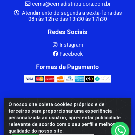
cema@cemadistribuidora.com.br
Atendimento de segunda a sexta-feira das
08h às 12h e das 13h30 às 17h30
Redes Sociais
Instagram
Facebook
Formas de Pagamento
CBP MACEDO COMERCIO PEÇAS LTDA Matriz - av
O nosso site coleta cookies próprios e de
Mauro Miranda Madureira, 1249 - Coramara , Cachoeiro
terceiros para proporcionar uma experiência
de Itapemirim/ES - CEP 29.311-310 - CNPJ
personalizada ao usuário, apresentar publicidade
00.502.680/0001-41
relevante de acordo com o seu perfil e melhorar a
qualidade do nosso site.