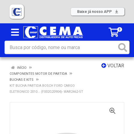
Baixe já nosso APP
0
VOLTAR
INÍCIO
COMPONENTES MOTOR DE PARTIDA
BUCHAS E KITS
KIT BUCHA PARTIDA BOSCH FORD CARGO
ELETRONICO 2010... (F002G20904)- WAR2462-ST