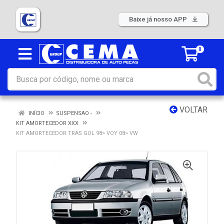
Baixe já nosso APP
0
VOLTAR
INÍCIO
SUSPENSAO -
KIT AMORTECEDOR XXX
KIT AMORTECEDOR TRAS GOL 98> VOY 08> VW