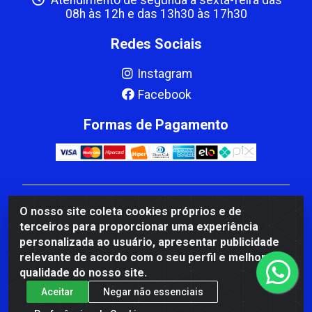
08h às 12h e das 13h30 às 17h30
Redes Sociais
Instagram
Facebook
Formas de Pagamento
CBP MACEDO COMERCIO PEÇAS LTDA Matriz - av
O nosso site coleta cookies próprios e de
Mauro Miranda Madureira, 1249 - Coramara , Cachoeiro
terceiros para proporcionar uma experiência
de Itapemirim/ES - CEP 29.311-310 - CNPJ
personalizada ao usuário, apresentar publicidade
00.502.680/0001-41
relevante de acordo com o seu perfil e melhorar a
qualidade do nosso site.
Aceitar
Negar não essenciais