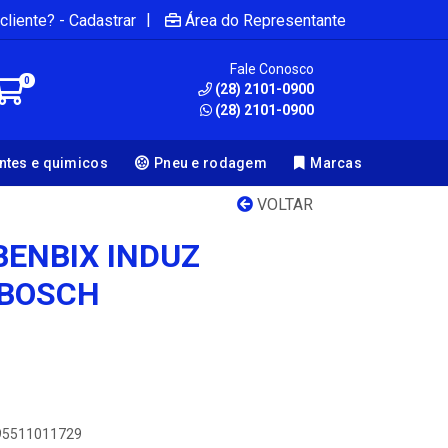
|
cliente? - Cadastrar
Área do Representante
Fale Conosco
0
(28) 2101-0900
(28) 2101-0900
antes e quimicos
Pneu e rodagem
Marcas
VOLTAR
BENBIX INDUZ
 BOSCH
895511011729