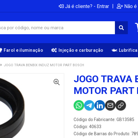
|
Já é cliente? - Entrar
Não é 
Farol e iluminação
Injeção e carburação
Lubrific
JOGO TRAVA BENBIX INDUZ MOTOR PART BOSCH
JOGO TRAVA 
MOTOR PART
Código do Fabricante: GB13585
Código: 40633
Código de Barras do Produto: 7