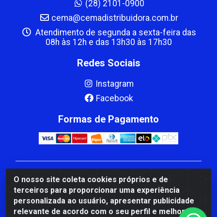
(28) 2101-0900
cema@cemadistribuidora.com.br
Atendimento de segunda a sexta-feira das
08h às 12h e das 13h30 às 17h30
Redes Sociais
Instagram
Facebook
Formas de Pagamento
CBP MACEDO COMERCIO PEÇAS LTDA Matriz - av
O nosso site coleta cookies próprios e de
Mauro Miranda Madureira, 1249 - Coramara , Cachoeiro
terceiros para proporcionar uma experiência
de Itapemirim/ES - CEP 29.311-310 - CNPJ
personalizada ao usuário, apresentar publicidade
00.502.680/0001-41
relevante de acordo com o seu perfil e melhorar a