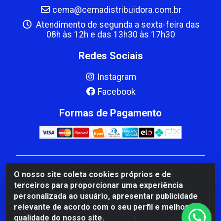
cema@cemadistribuidora.com.br
Atendimento de segunda a sexta-feira das
08h às 12h e das 13h30 às 17h30
Redes Sociais
Instagram
Facebook
Formas de Pagamento
CBP MACEDO COMERCIO PEÇAS LTDA Matriz - av
O nosso site coleta cookies próprios e de
Mauro Miranda Madureira, 1249 - Coramara , Cachoeiro
terceiros para proporcionar uma experiência
de Itapemirim/ES - CEP 29.311-310 - CNPJ
personalizada ao usuário, apresentar publicidade
00.502.680/0001-41
relevante de acordo com o seu perfil e melhorar a
qualidade do nosso site.