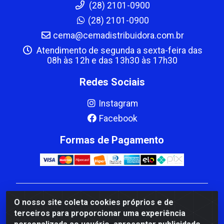
(28) 2101-0900
(28) 2101-0900
cema@cemadistribuidora.com.br
Atendimento de segunda a sexta-feira das
08h às 12h e das 13h30 às 17h30
Redes Sociais
Instagram
Facebook
Formas de Pagamento
CBP MACEDO COMERCIO PEÇAS LTDA Matriz - av
O nosso site coleta cookies próprios e de
Mauro Miranda Madureira, 1249 - Coramara , Cachoeiro
terceiros para proporcionar uma experiência
de Itapemirim/ES - CEP 29.311-310 - CNPJ