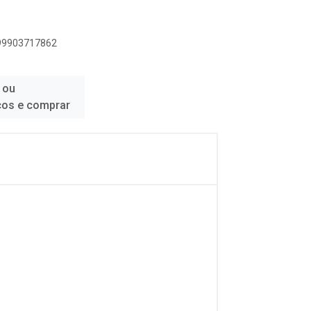
899903717862
 ou
ços e comprar