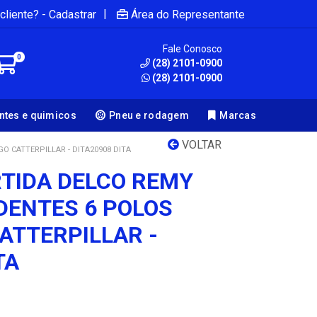
|
cliente? - Cadastrar
Área do Representante
Fale Conosco
0
(28) 2101-0900
(28) 2101-0900
antes e quimicos
Pneu e rodagem
Marcas
VOLTAR
O CATTERPILLAR - DITA20908 DITA
RTIDA DELCO REMY
 DENTES 6 POLOS
ATTERPILLAR -
TA