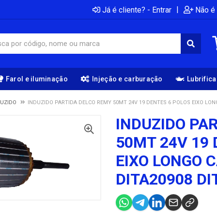
|
Já é cliente? - Entrar
Não é 
Farol e iluminação
Injeção e carburação
Lubrific
DUZIDO
INDUZIDO PARTIDA DELCO REMY 50MT 24V 19 DENTES 6 POLOS EIXO LONG
INDUZIDO PA
50MT 24V 19
EIXO LONGO C
DITA20908 DI