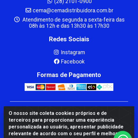
(28) 2101-0900
cema@cemadistribuidora.com.br
Atendimento de segunda a sexta-feira das
08h às 12h e das 13h30 às 17h30
Redes Sociais
Instagram
Facebook
Formas de Pagamento
CBP MACEDO COMERCIO PEÇAS LTDA Matriz - av
O nosso site coleta cookies próprios e de
Mauro Miranda Madureira, 1249 - Coramara , Cachoeiro
terceiros para proporcionar uma experiência
de Itapemirim/ES - CEP 29.311-310 - CNPJ
personalizada ao usuário, apresentar publicidade
00.502.680/0001-41
relevante de acordo com o seu perfil e melhorar a