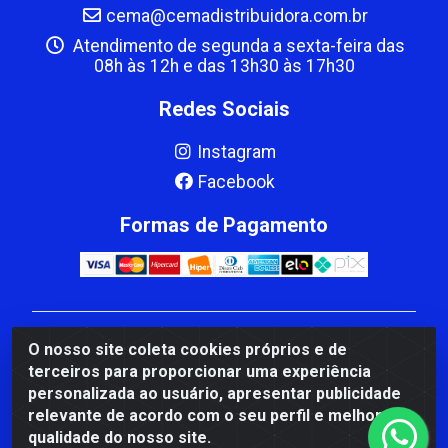
cema@cemadistribuidora.com.br
Atendimento de segunda a sexta-feira das
08h às 12h e das 13h30 às 17h30
Redes Sociais
Instagram
Facebook
Formas de Pagamento
CBP MACEDO COMERCIO PEÇAS LTDA Matriz - av
O nosso site coleta cookies próprios e de
Mauro Miranda Madureira, 1249 - Coramara , Cachoeiro
terceiros para proporcionar uma experiência
de Itapemirim/ES - CEP 29.311-310 - CNPJ
personalizada ao usuário, apresentar publicidade
00.502.680/0001-41
relevante de acordo com o seu perfil e melhorar a
qualidade do nosso site.