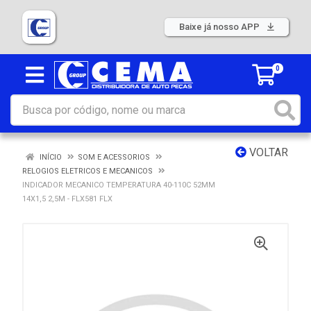
Baixe já nosso APP
0
VOLTAR
INÍCIO
SOM E ACESSORIOS
RELOGIOS ELETRICOS E MECANICOS
INDICADOR MECANICO TEMPERATURA 40-110C 52MM
14X1,5 2,5M - FLX581 FLX