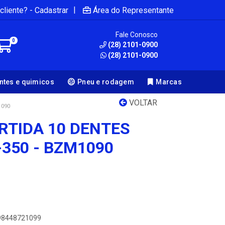
|
cliente? - Cadastrar
Área do Representante
Fale Conosco
0
(28) 2101-0900
(28) 2101-0900
antes e quimicos
Pneu e rodagem
Marcas
VOLTAR
1090
RTIDA 10 DENTES
-350 - BZM1090
898448721099