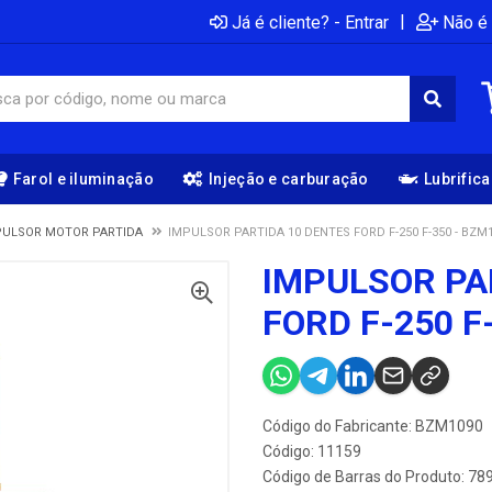
|
Já é cliente? - Entrar
Não é 
Farol e iluminação
Injeção e carburação
Lubrific
PULSOR MOTOR PARTIDA
IMPULSOR PARTIDA 10 DENTES FORD F-250 F-350 - BZM
IMPULSOR PA
FORD F-250 F
Código do Fabricante: BZM1090
Código: 11159
Código de Barras do Produto: 7