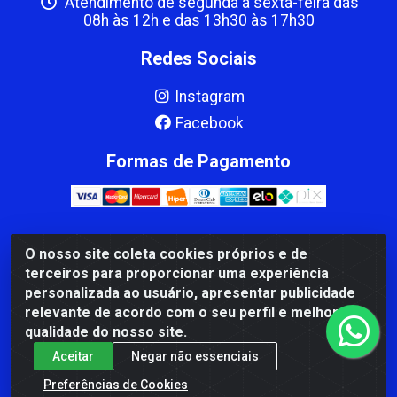
Atendimento de segunda a sexta-feira das
08h às 12h e das 13h30 às 17h30
Redes Sociais
Instagram
Facebook
Formas de Pagamento
O nosso site coleta cookies próprios e de
CBP MACEDO COMERCIO PEÇAS LTDA Matriz - av
terceiros para proporcionar uma experiência
Mauro Miranda Madureira, 1249 - Coramara , Cachoeiro
personalizada ao usuário, apresentar publicidade
de Itapemirim/ES - CEP 29.311-310 - CNPJ
relevante de acordo com o seu perfil e melhorar a
00.502.680/0001-41
qualidade do nosso site.
Aceitar
Negar não essenciais
Preferências de Cookies