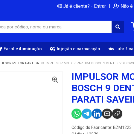
|
Já é cliente? - Entrar
Não é 
Farol e iluminação
Injeção e carburação
Lubrific
PULSOR MOTOR PARTIDA
IMPULSOR MOTOR PARTIDA BOSCH 9 DENTES VOLKSWAG
IMPULSOR MO
BOSCH 9 DE
PARATI SAVEI
Código do Fabricante: BZM1223