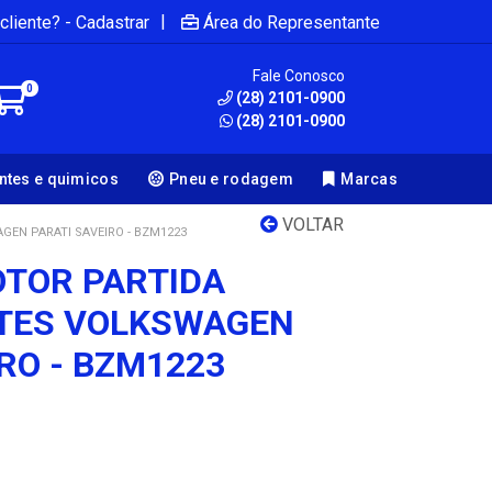
|
cliente? - Cadastrar
Área do Representante
Fale Conosco
0
(28) 2101-0900
(28) 2101-0900
antes e quimicos
Pneu e rodagem
Marcas
VOLTAR
EN PARATI SAVEIRO - BZM1223
TOR PARTIDA
NTES VOLKSWAGEN
RO - BZM1223