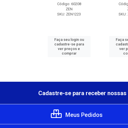
digo: 60208
Código: 60208
Códig
ZEN
ZEN
U: ZEN1223
SKU: ZEN1223
SKU:
 seu login ou
Faça seu login ou
Faça se
astre-se para
cadastre-se para
cadast
er preços e
ver preços e
ver 
comprar
comprar
co
Cadastre-se para receber nossas 
Meus Pedidos