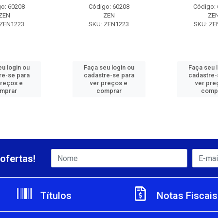
o: 60208
Código: 60208
Código:
ZEN
ZEN
ZE
 ZEN1223
SKU: ZEN1223
SKU: ZE
u login ou
Faça seu login ou
Faça seu 
re-se para
cadastre-se para
cadastre-
preços e
ver preços e
ver pre
mprar
comprar
comp
ofertas!
Títulos
Notas Fiscais