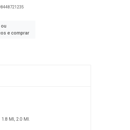
898448721235
 ou
ços e comprar
1.8 MI, 2.0 MI.