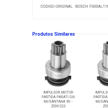
CODIGO ORIGINAL : BOSCH: F000AL11
Produtos Similares
LSOR MOTOR
IMPULSOR MOTOR
IMPULS
DA PARATI GIII
PARTIDA PARATI GIII
PARTIDA 
ANTANA 9D -
MI/SANTANA 9D -
MI/SAN
ZEN1223
ZEN1223
ZE