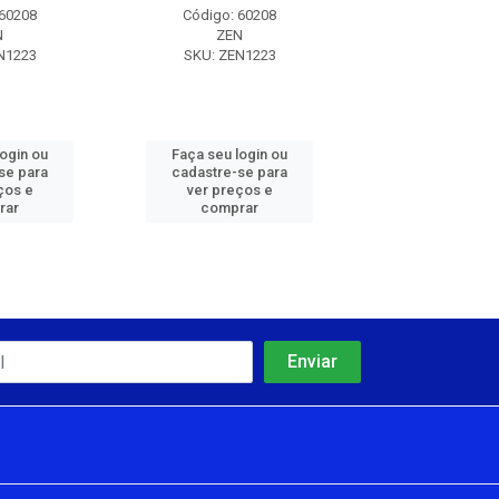
 60208
Código: 60208
Código: 60
N
ZEN
ZEN
N1223
SKU: ZEN1223
SKU: ZEN1
login ou
Faça seu login ou
Faça seu log
se para
cadastre-se para
cadastre-se 
ços e
ver preços e
ver preços
rar
comprar
comprar