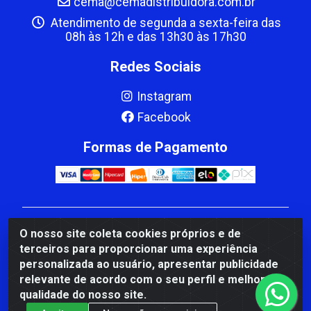
cema@cemadistribuidora.com.br
Atendimento de segunda a sexta-feira das
08h às 12h e das 13h30 às 17h30
Redes Sociais
Instagram
Facebook
Formas de Pagamento
CBP MACEDO COMERCIO PEÇAS LTDA Matriz - av
O nosso site coleta cookies próprios e de
Mauro Miranda Madureira, 1249 - Coramara , Cachoeiro
terceiros para proporcionar uma experiência
de Itapemirim/ES - CEP 29.311-310 - CNPJ
personalizada ao usuário, apresentar publicidade
00.502.680/0001-41
relevante de acordo com o seu perfil e melhorar a
qualidade do nosso site.