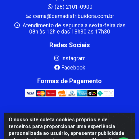
(28) 2101-0900
cema@cemadistribuidora.com.br
Atendimento de segunda a sexta-feira das
08h às 12h e das 13h30 às 17h30
Redes Sociais
Instagram
Facebook
Formas de Pagamento
CBP MACEDO COMERCIO PEÇAS LTDA Matriz - av
O nosso site coleta cookies próprios e de
Mauro Miranda Madureira, 1249 - Coramara , Cachoeiro
terceiros para proporcionar uma experiência
de Itapemirim/ES - CEP 29.311-310 - CNPJ
personalizada ao usuário, apresentar publicidade
00.502.680/0001-41